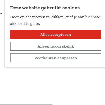
Voeg toe als favoriet
Deze website gebruikt cookies
D
Door op accepteren te klikken, geef je aan hiermee
e
G
akkoord te gaan.
e
a
l
n
Alles accepteren
d
a
e
Alleen noodzakelijk
a
z
r
Voorkeuren aanpassen
e
d
p
e
a
h
g
o
i
m
n
e
a
p