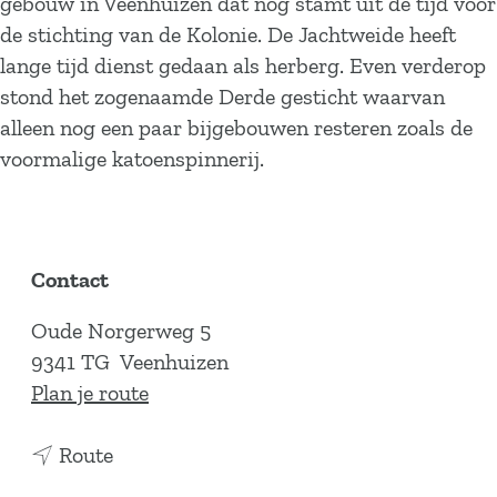
gebouw in Veenhuizen dat nog stamt uit de tijd voor
de stichting van de Kolonie. De Jachtweide heeft
lange tijd dienst gedaan als herberg. Even verderop
stond het zogenaamde Derde gesticht waarvan
alleen nog een paar bijgebouwen resteren zoals de
voormalige katoenspinnerij.
Contact
Oude Norgerweg 5
9341 TG
Veenhuizen
n
Plan je route
a
n
a
Route
a
r