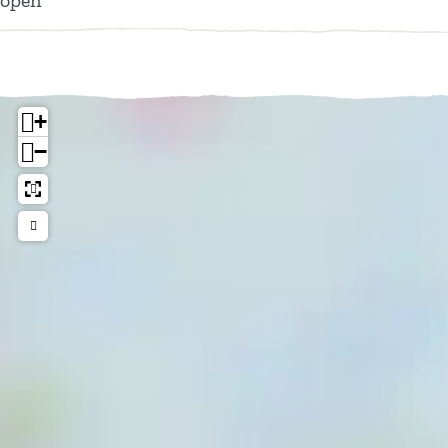
open
+
−