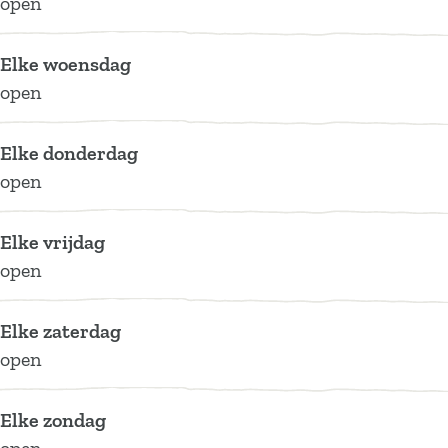
open
e
H
e
k
e
v
o
H
e
v
Elke woensdag
e
e
o
H
e
open
v
e
o
e
v
e
Elke donderdag
e
v
open
e
Elke vrijdag
open
Elke zaterdag
open
Elke zondag