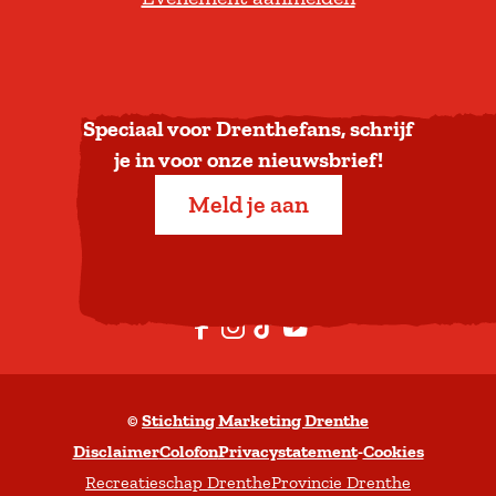
r
u
g
n
a
Speciaal voor Drenthefans, schrijf
a
je in voor onze nieuwsbrief!
r
Meld je aan
b
o
v
e
F
I
T
Y
n
a
n
i
o
c
s
k
u
©
Stichting Marketing Drenthe
e
t
T
t
Disclaimer
Colofon
Privacystatement
-
Cookies
b
a
o
u
Recreatieschap Drenthe
Provincie Drenthe