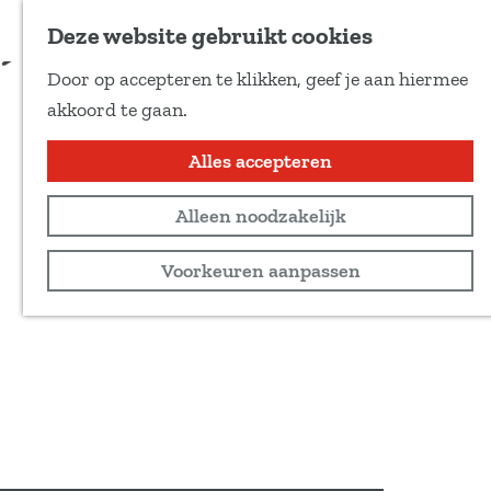
Voeg toe als favoriet
Deze website gebruikt cookies
D
Door op accepteren te klikken, geef je aan hiermee
e
G
akkoord te gaan.
e
a
l
n
Alles accepteren
d
a
e
Alleen noodzakelijk
a
z
r
Voorkeuren aanpassen
e
d
p
e
a
h
g
o
i
m
n
e
a
p