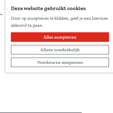
Voeg toe als favoriet
Deze website gebruikt cookies
D
Door op accepteren te klikken, geef je aan hiermee
e
G
akkoord te gaan.
e
a
l
n
Alles accepteren
d
a
e
Alleen noodzakelijk
a
z
r
Voorkeuren aanpassen
e
d
p
e
a
h
g
o
i
m
n
e
a
p