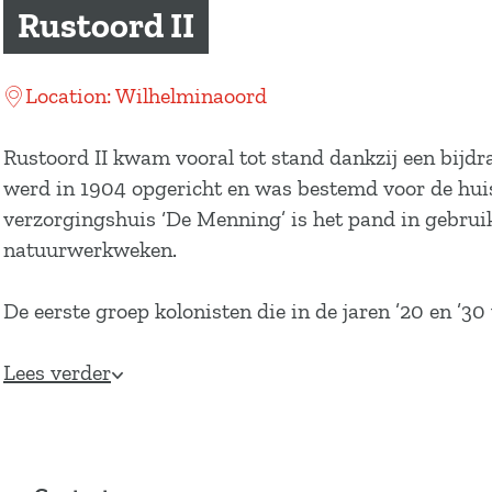
a
Rustoord II
g
e
Location: Wilhelminaoord
Rustoord II kwam vooral tot stand dankzij een bijd
werd in 1904 opgericht en was bestemd voor de huisv
verzorgingshuis ‘De Menning’ is het pand in gebrui
natuurwerkweken.
De eerste groep kolonisten die in de jaren ’20 en ’3
Lees verder