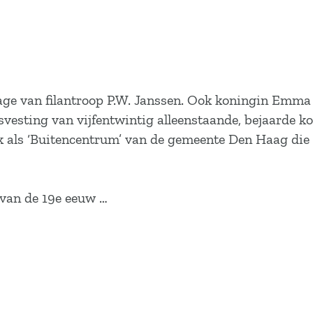
rage van filantroop P.W. Janssen. Ook koningin Emma 
esting van vijfentwintig alleenstaande, bejaarde kol
k als ‘Buitencentrum’ van de gemeente Den Haag die 
0 van de 19e eeuw …