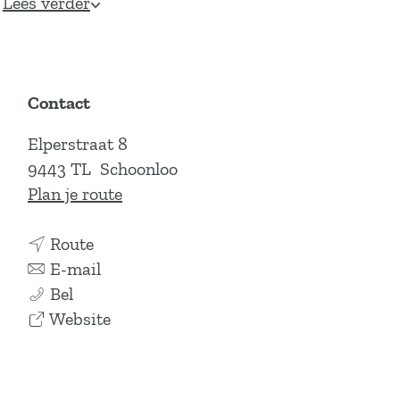
Lees verder
Contact
Elperstraat 8
9443 TL
Schoonloo
n
Plan je route
a
n
a
Route
a
n
r
E-mail
V
a
a
V
Bel
a
r
a
v
a
Website
k
V
r
a
k
a
a
V
n
a
n
k
a
V
n