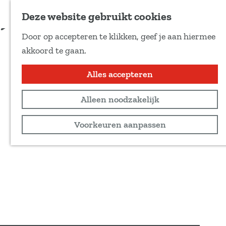
Voeg toe als favoriet
Deze website gebruikt cookies
D
Door op accepteren te klikken, geef je aan hiermee
e
G
akkoord te gaan.
e
a
l
n
Alles accepteren
d
a
e
Alleen noodzakelijk
a
z
r
Voorkeuren aanpassen
e
d
p
e
a
h
g
o
i
m
n
e
a
p