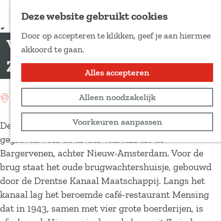
Voeg toe als favoriet
Deze website gebruikt cookies
D
Door op accepteren te klikken, geef je aan hiermee
e
Verlengde Hoogeveense vaart
G
akkoord te gaan.
e
a
Zwinderen
l
n
Alles accepteren
d
a
e
Location: Zwinderen
Alleen noodzakelijk
a
z
r
Voorkeuren aanpassen
e
De Verlengde Hoogeveense Vaart werd in 1858
d
p
gegraven voor de afvoer van turf uit de
e
a
Bargervenen, achter Nieuw-Amsterdam. Voor de
h
g
brug staat het oude brugwachtershuisje, gebouwd
o
i
door de Drentse Kanaal Maatschappij. Langs het
m
n
kanaal lag het beroemde café-restaurant Mensing
e
a
dat in 1943, samen met vier grote boerderijen, is
p