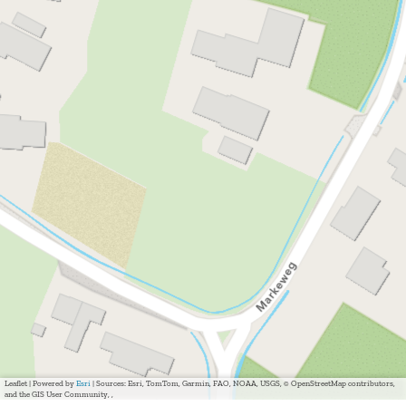
Leaflet
|
Powered by
Esri
| Sources: Esri, TomTom, Garmin, FAO, NOAA, USGS, © OpenStreetMap contributors,
and the GIS User Community, ,