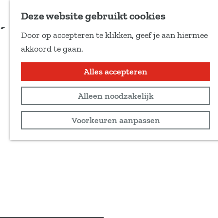
Voeg toe als favoriet
Deze website gebruikt cookies
D
Door op accepteren te klikken, geef je aan hiermee
e
G
akkoord te gaan.
e
a
l
n
Alles accepteren
d
a
e
Alleen noodzakelijk
a
z
r
Voorkeuren aanpassen
e
d
p
e
a
h
g
o
i
m
n
e
a
p