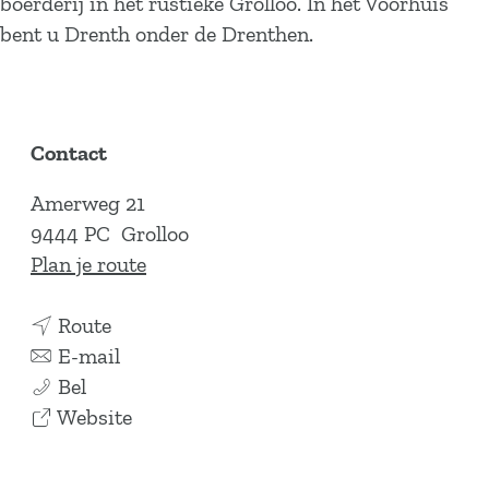
boerderij in het rustieke Grolloo. In het Voorhuis
bent u Drenth onder de Drenthen.
Contact
Amerweg 21
9444 PC
Grolloo
n
Plan je route
a
n
a
Route
a
n
r
E-mail
H
a
a
H
Bel
e
r
a
v
e
Website
t
H
r
a
t
V
e
H
n
V