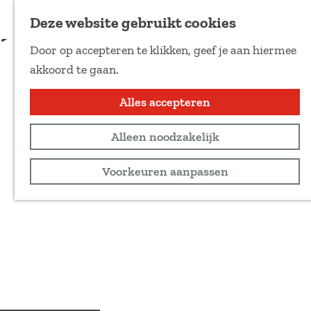
Voeg toe als favoriet
Deze website gebruikt cookies
D
Door op accepteren te klikken, geef je aan hiermee
e
G
akkoord te gaan.
e
a
l
n
Alles accepteren
d
a
e
Alleen noodzakelijk
a
z
r
Voorkeuren aanpassen
e
d
p
e
a
h
g
o
i
m
n
e
a
p