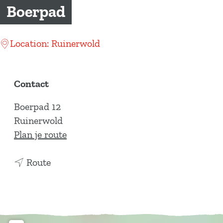
a
Boerpad
g
e
Location: Ruinerwold
Contact
Boerpad 12
Ruinerwold
n
Plan je route
a
n
a
Route
a
r
a
B
r
o
B
e