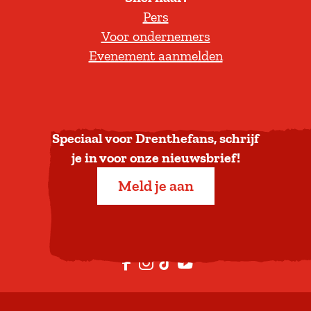
Pers
t
Voor ondernemers
e
Evenement aanmelden
r
u
g
n
a
Speciaal voor Drenthefans, schrijf
a
je in voor onze nieuwsbrief!
r
Meld je aan
b
o
v
e
F
I
T
Y
n
a
n
i
o
c
s
k
u