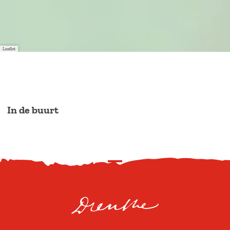
Leaflet
In de buurt
S
c
r
o
l