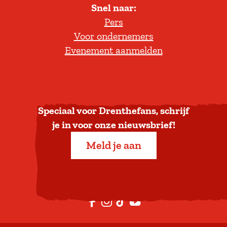
Snel naar:
l
Pers
t
Voor ondernemers
e
Evenement aanmelden
r
u
g
n
a
Speciaal voor Drenthefans, schrijf
a
je in voor onze nieuwsbrief!
r
Meld je aan
b
o
v
e
F
I
T
Y
n
a
n
i
o