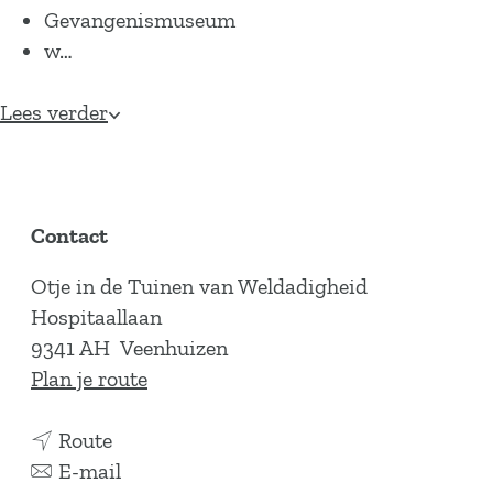
Gevangenismuseum
w…
Lees verder
Contact
Otje in de Tuinen van Weldadigheid
Hospitaallaan
9341 AH
Veenhuizen
n
Plan je route
a
n
a
Route
a
n
r
E-mail