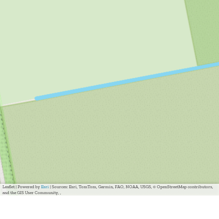
Leaflet
|
Powered by
Esri
| Sources: Esri, TomTom, Garmin, FAO, NOAA, USGS, © OpenStreetMap contributors,
and the GIS User Community, ,