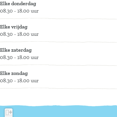
Elke donderdag
r
o
B
e
r
08.30 - 18.00 uur
a
s
o
B
a
n
r
s
o
n
d
a
r
s
d
Elke vrijdag
n
a
r
08.30 - 18.00 uur
d
n
a
d
n
Elke zaterdag
d
08.30 - 18.00 uur
Elke zondag
08.30 - 18.00 uur
+