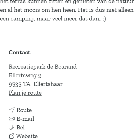
het terras kunnen zitten en genieten van de natuur
en al het moois om hen heen. Het is dus niet alleen
een camping, maar veel meer dat dan.. :)
Contact
Recreatiepark de Bosrand
Ellertsweg 9
9535 TA
Ellertshaar
n
Plan je route
a
n
a
Route
a
n
r
E-mail
R
a
a
R
Bel
e
r
a
v
e
Website