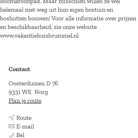
Boomkroonpad. Maar misschien willen ze wel
helemaal niet weg uit hun eigen bostuin en
boshutten bouwen! Voor alle informatie over prijzen
en beschikbaarheid, zie onze website
www.vakantiehuisbrummel.nl
Contact
Oosterduinen D 76
9331 WE
Norg
n
Plan je route
a
n
a
Route
a
n
r
E-mail
N
a
a
N
Bel