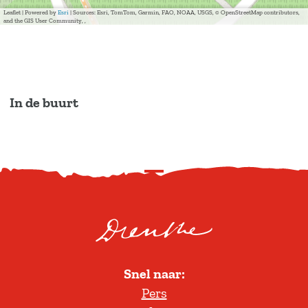
Leaflet
|
Powered by
Esri
| Sources: Esri, TomTom, Garmin, FAO, NOAA, USGS, © OpenStreetMap contributors,
and the GIS User Community, ,
In de buurt
S
c
r
o
l
Snel naar:
l
Pers
t