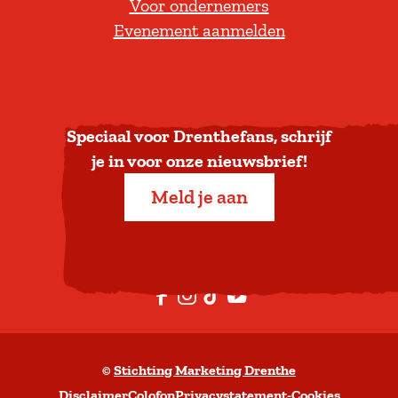
Voor ondernemers
e
Evenement aanmelden
r
u
g
n
a
Speciaal voor Drenthefans, schrijf
a
je in voor onze nieuwsbrief!
r
Meld je aan
b
o
v
e
F
I
T
Y
n
a
n
i
o
c
s
k
u
©
Stichting Marketing Drenthe
e
t
T
t
Disclaimer
Colofon
Privacystatement
-
Cookies