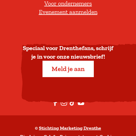
Voor ondernemers
e
Evenement aanmelden
r
u
g
n
a
Speciaal voor Drenthefans, schrijf
a
je in voor onze nieuwsbrief!
r
Meld je aan
b
o
v
e
F
I
T
Y
n
a
n
i
o
c
s
k
u
©
Stichting Marketing Drenthe
e
t
T
t