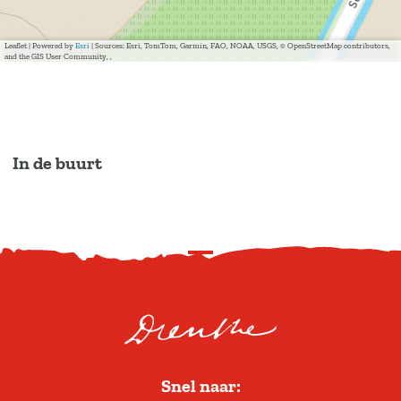
Leaflet
|
Powered by
Esri
| Sources: Esri, TomTom, Garmin, FAO, NOAA, USGS, © OpenStreetMap contributors,
and the GIS User Community, ,
In de buurt
S
c
r
o
l
Snel naar:
l