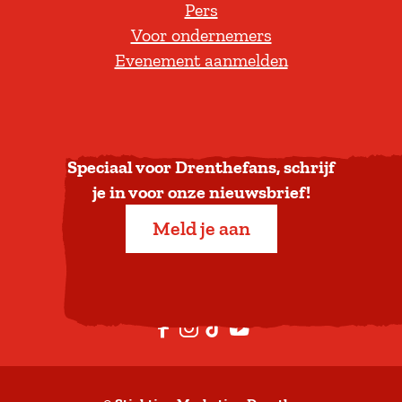
Pers
t
Voor ondernemers
e
Evenement aanmelden
r
u
g
n
a
Speciaal voor Drenthefans, schrijf
a
je in voor onze nieuwsbrief!
r
Meld je aan
b
o
v
e
F
I
T
Y
n
a
n
i
o
c
s
k
u