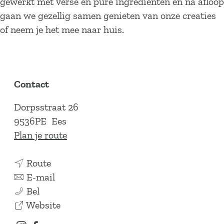
gewerkt met verse en pure ingrediënten en na afloop
gaan we gezellig samen genieten van onze creaties
of neem je het mee naar huis.
Contact
Dorpsstraat 26
9536PE
Ees
n
Plan je route
a
n
a
Route
a
n
r
E-mail
S
a
a
S
Bel
a
r
a
v
a
Website
r
S
r
a
r