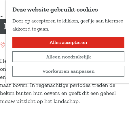
Voeg toe als favoriet
Deze website gebruikt cookies
D
Door op accepteren te klikken, geef je aan hiermee
e
Beekdalen
G
akkoord te gaan.
e
a
l
n
Alles accepteren
Location: Roden
d
a
e
Alleen noodzakelijk
a
Het regenwater zoekt vanaf de hogere delen in de
z
r
omgeving zijn weg naar het lager gelegen beekdal
Voorkeuren aanpassen
e
d
en komt hier als kwelwater weer in de hooilanden
p
e
naar boven. In regenachtige periodes treden de
a
h
beken buiten hun oevers en geeft dit een geheel
g
o
nieuw uitzicht op het landschap.
i
m
n
e
a
p