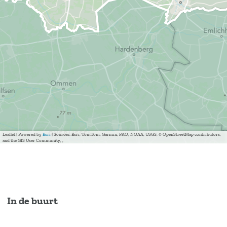
Leaflet
|
Powered by
Esri
| Sources: Esri, TomTom, Garmin, FAO, NOAA, USGS, © OpenStreetMap contributors,
and the GIS User Community, ,
In de buurt