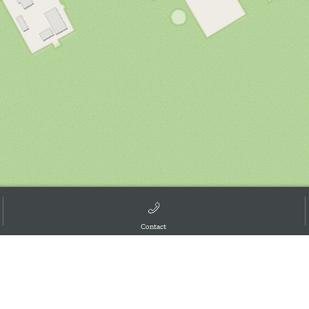
d the GIS User Community, ,
Contact