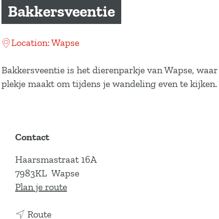
a
Bakkersveentie
g
e
Location: Wapse
Bakkersveentie is het dierenparkje van Wapse, waar D
plekje maakt om tijdens je wandeling even te kijken.
Contact
Haarsmastraat 16A
7983KL
Wapse
n
Plan je route
a
n
a
Route