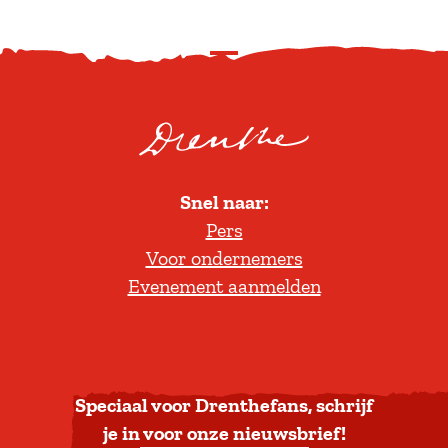
S
c
r
o
l
Snel naar:
l
Pers
t
Voor ondernemers
e
Evenement aanmelden
r
u
g
n
a
Speciaal voor Drenthefans, schrijf
a
je in voor onze nieuwsbrief!