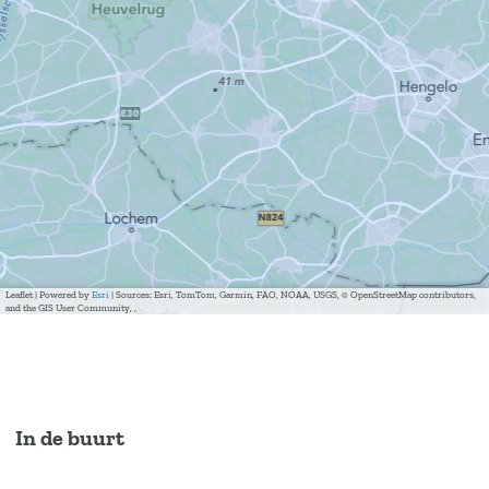
Leaflet
|
Powered by
Esri
| Sources: Esri, TomTom, Garmin, FAO, NOAA, USGS, © OpenStreetMap contributors,
and the GIS User Community, ,
In de buurt