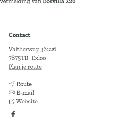
vermelding van
Bosvilla 226
Contact
Valtherweg 36226
7875TB
Exloo
n
Plan je route
a
n
a
Route
a
n
r
E-mail
a
a
v
B
Website
r
a
a
o
F
B
r
n
s
a
o
B
B
v
c
s
o
o
i