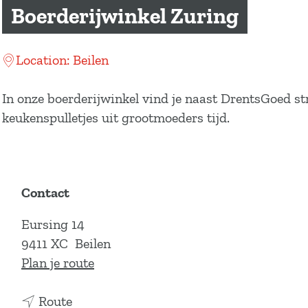
a
Boerderijwinkel Zuring
g
e
Location: Beilen
In onze boerderijwinkel vind je naast DrentsGoed str
keukenspulletjes uit grootmoeders tijd.
Contact
Eursing 14
9411 XC
Beilen
n
Plan je route
a
n
a
Route