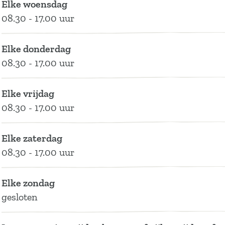
Elke woensdag
Z
e
k
n
Z
08.30 - 17.00 uur
u
l
e
k
u
r
Z
l
e
r
Elke donderdag
i
u
Z
l
i
08.30 - 17.00 uur
n
r
u
Z
n
g
i
r
u
g
n
i
r
Elke vrijdag
g
n
i
08.30 - 17.00 uur
g
n
g
Elke zaterdag
08.30 - 17.00 uur
Elke zondag
gesloten