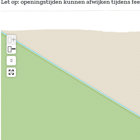
Let op: openingstijden kunnen afwijken tijdens fe
+
−