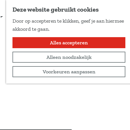
Voeg toe als favoriet
Deze website gebruikt cookies
D
Door op accepteren te klikken, geef je aan hiermee
e
G
akkoord te gaan.
e
a
l
n
Alles accepteren
d
a
e
Alleen noodzakelijk
a
z
r
Voorkeuren aanpassen
e
d
p
e
a
h
g
o
i
m
n
e
a
p