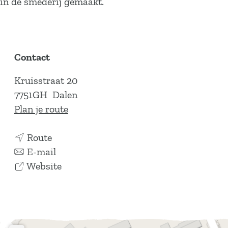
in de smederij gemaakt.
Contact
Kruisstraat 20
7751GH
Dalen
n
Plan je route
a
n
a
Route
a
n
r
E-mail
a
a
v
T
Website
r
a
a
h
T
r
n
e
h
T
T
H
e
h
h
o