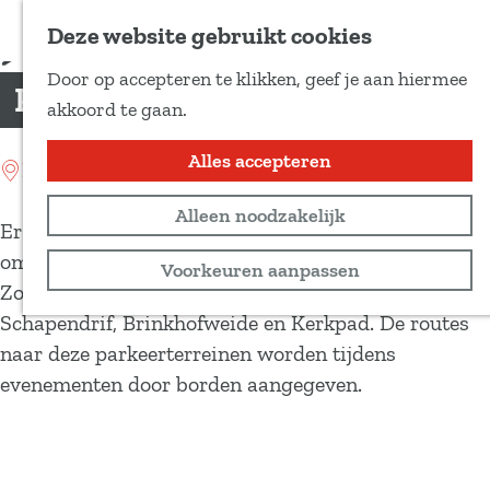
Voeg toe als favoriet
Deze website gebruikt cookies
D
Door op accepteren te klikken, geef je aan hiermee
e
Parkeergelegenheid Norg
G
akkoord te gaan.
e
a
l
n
Alles accepteren
Location: Norg
d
a
e
Alleen noodzakelijk
a
Er is voldoende (gratis) parkeerruimte in de directe
z
r
omgeving van winkels en horeca.
Voorkeuren aanpassen
e
d
Zo kun je parkeren op de parkeerterreinen
p
e
Schapendrif, Brinkhofweide en Kerkpad. De routes
a
h
naar deze parkeerterreinen worden tijdens
g
o
evenementen door borden aangegeven.
i
m
n
e
a
p