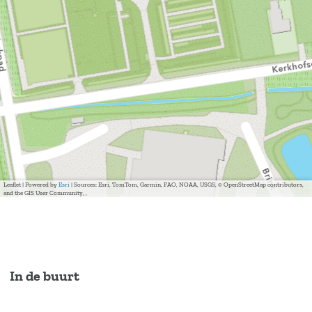
Leaflet
|
Powered by
Esri
| Sources: Esri, TomTom, Garmin, FAO, NOAA, USGS, © OpenStreetMap contributors,
and the GIS User Community, ,
In de buurt