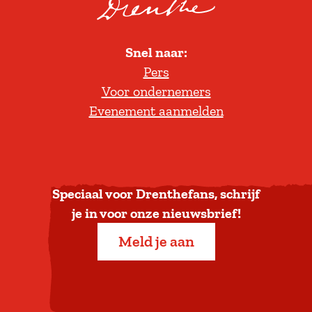
o
l
Snel naar:
l
Pers
t
Voor ondernemers
e
Evenement aanmelden
r
u
g
n
a
Speciaal voor Drenthefans, schrijf
a
je in voor onze nieuwsbrief!
r
Meld je aan
b
o
v
e