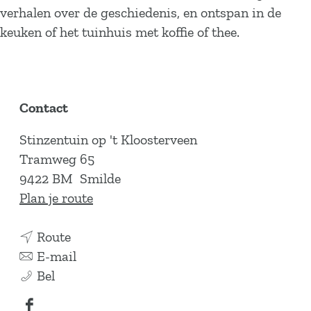
verhalen over de geschiedenis, en ontspan in de
keuken of het tuinhuis met koffie of thee.
Contact
Stinzentuin op 't Kloosterveen
Tramweg 65
9422 BM
Smilde
n
Plan je route
a
n
a
Route
a
n
r
E-mail
S
a
a
S
Bel
t
r
a
t