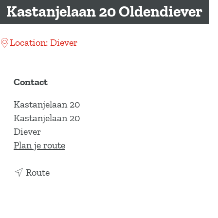
a
Kastanjelaan 20 Oldendiever
g
e
Location: Diever
Contact
Kastanjelaan 20
Kastanjelaan 20
Diever
n
Plan je route
a
n
a
Route
a
r
a
K
r
a