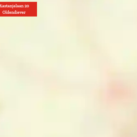
Kastanjelaan 20
Oldendiever