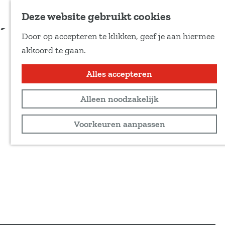
Voeg toe als favoriet
Deze website gebruikt cookies
D
Door op accepteren te klikken, geef je aan hiermee
e
G
akkoord te gaan.
e
a
l
n
Alles accepteren
d
a
e
Alleen noodzakelijk
a
z
r
Voorkeuren aanpassen
e
d
p
e
a
h
g
o
i
m
n
e
a
p