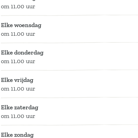
t
om 11.00 uur
s
M
n
e
s
a
e
u
M
n
e
u
u
s
u
M
u
Elke woensdag
r
m
e
s
u
m
om 11.00 uur
a
d
u
e
s
d
n
e
m
u
e
e
Elke donderdag
t
A
d
m
u
A
om 11.00 uur
e
r
e
d
m
r
n
A
e
d
Elke vrijdag
M
r
A
e
om 11.00 uur
u
r
A
s
r
Elke zaterdag
e
om 11.00 uur
u
m
Elke zondag
d