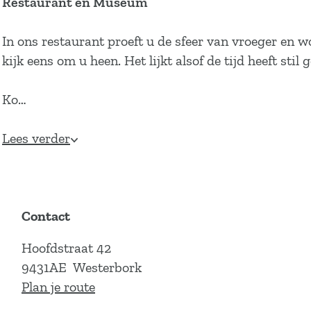
Restaurant en Museum
In ons restaurant proeft u de sfeer van vroeger en
kijk eens om u heen. Het lijkt alsof de tijd heeft sti
Ko…
Lees verder
Contact
Hoofdstraat 42
9431AE
Westerbork
n
Plan je route
a