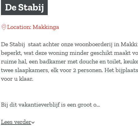
a
De Stabij
g
e
Location: Makkinga
De Stabij staat achter onze woonboerderij in Makkin
beperkt, wat deze woning minder geschikt maakt voo
ruime hal, een badkamer met douche en toilet, keuken
twee slaapkamers, elk voor 2 personen. Het bijplaat
voor u klaar.
Bij dit vakantieverblijf is een groot o…
Lees verder