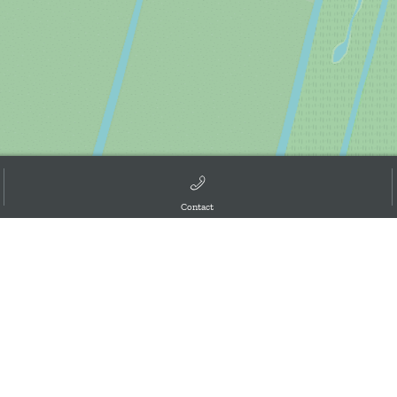
Contact
d the GIS User Community, ,