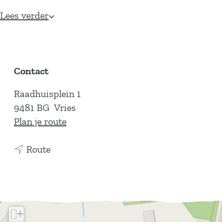
Lees verder
Contact
Raadhuisplein 1
9481 BG
Vries
n
Plan je route
a
n
a
Route
a
r
a
R
r
a
R
a
+
a
d