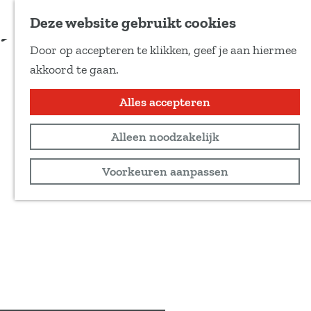
Voeg toe als favoriet
Deze website gebruikt cookies
D
Door op accepteren te klikken, geef je aan hiermee
e
G
akkoord te gaan.
e
a
l
n
Alles accepteren
d
a
e
Alleen noodzakelijk
a
z
r
Voorkeuren aanpassen
e
d
p
e
a
h
g
o
i
m
n
e
a
p