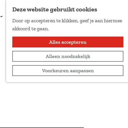
Voeg toe als favoriet
Deze website gebruikt cookies
D
Door op accepteren te klikken, geef je aan hiermee
e
G
akkoord te gaan.
e
a
l
n
Alles accepteren
d
a
e
Alleen noodzakelijk
a
z
r
Voorkeuren aanpassen
e
d
p
e
a
h
g
o
i
m
n
e
a
p