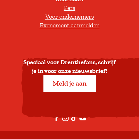
l
Pers
t
Voor ondernemers
e
Evenement aanmelden
r
u
g
n
a
Speciaal voor Drenthefans, schrijf
a
je in voor onze nieuwsbrief!
r
Meld je aan
b
o
v
e
F
I
T
Y
n
a
n
i
o