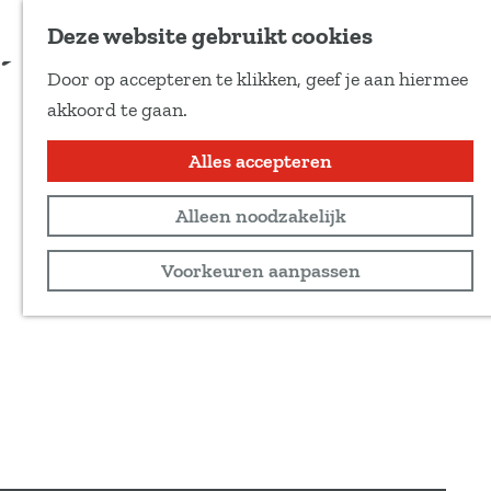
Voeg toe als favoriet
Deze website gebruikt cookies
D
Door op accepteren te klikken, geef je aan hiermee
e
G
akkoord te gaan.
e
a
l
n
Alles accepteren
d
a
e
Alleen noodzakelijk
a
z
r
Voorkeuren aanpassen
e
d
p
e
a
h
g
o
i
m
n
e
a
p