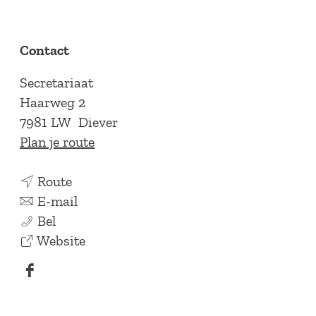
Contact
Secretariaat
Haarweg 2
7981 LW
Diever
n
Plan je route
a
n
a
Route
a
n
r
E-mail
B
a
a
B
Bel
&
r
a
v
&
Website
B
B
r
a
B
F
'
&
B
n
'
a
s
B
&
B
s