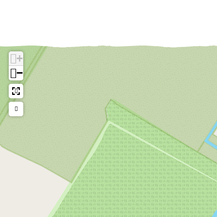
a
r
a
O
r
o
O
s
+
o
t
−
s
e
t
r
e
s
r
e
s
B
e
o
B
s
o
s