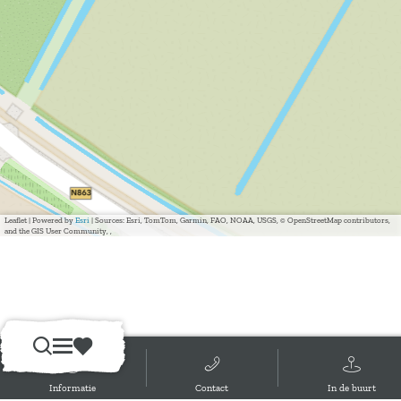
Leaflet
|
Powered by
Esri
| Sources: Esri, TomTom, Garmin, FAO, NOAA, USGS, © OpenStreetMap contributors,
and the GIS User Community, ,
In de buurt
Z
M
F
o
e
a
Informatie
Contact
In de buurt
e
n
v