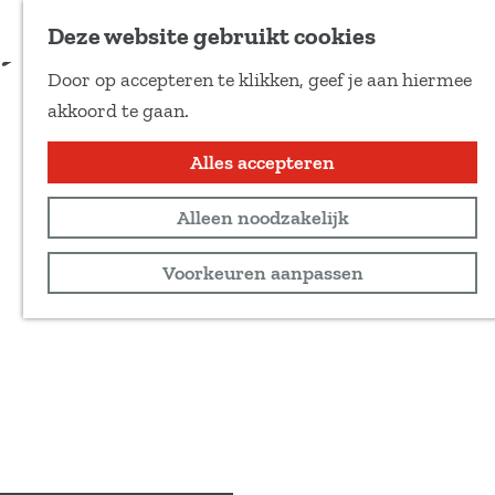
Voeg toe als favoriet
Deze website gebruikt cookies
D
Door op accepteren te klikken, geef je aan hiermee
e
G
akkoord te gaan.
e
a
l
n
Alles accepteren
d
a
e
Alleen noodzakelijk
a
z
r
Voorkeuren aanpassen
e
d
p
e
a
h
g
o
i
m
n
e
a
p