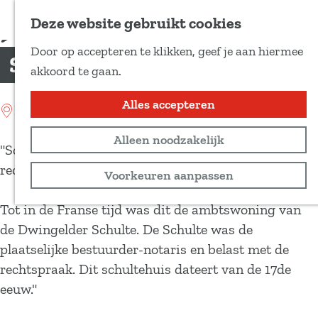
Voeg toe als favoriet
Deze website gebruikt cookies
D
Door op accepteren te klikken, geef je aan hiermee
e
Schultehuis
G
akkoord te gaan.
e
a
l
n
Alles accepteren
Location: Dwingeloo
d
a
e
Alleen noodzakelijk
a
"Schultehuis: een gepleisterd bakstenen gebouw met
z
r
rechte topgevel.
Voorkeuren aanpassen
e
d
p
e
Tot in de Franse tijd was dit de ambtswoning van
a
h
de Dwingelder Schulte. De Schulte was de
g
o
plaatselijke bestuurder-notaris en belast met de
i
m
rechtspraak. Dit schultehuis dateert van de 17de
n
e
eeuw."
a
p