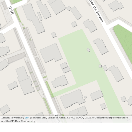
Leaflet
|
Powered by
Esri
| Sources: Esri, TomTom, Garmin, FAO, NOAA, USGS, © OpenStreetMap contributors,
and the GIS User Community, ,