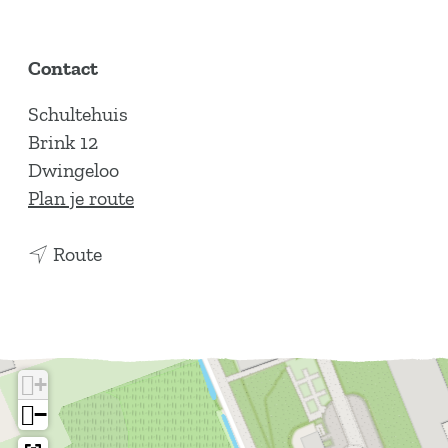
a
g
e
Contact
Schultehuis
Brink 12
Dwingeloo
n
Plan je route
a
n
a
Route
a
r
a
S
r
c
S
h
+
c
u
−
h
l