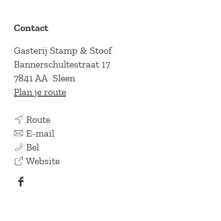
Contact
Gasterij Stamp & Stoof
Bannerschultestraat 17
7841 AA
Sleen
n
Plan je route
a
n
a
Route
a
n
r
E-mail
G
a
a
G
Bel
a
r
a
v
a
Website
s
G
r
a
s
F
t
a
G
n
t
a
e
s
a
G
e
c
r
t
s
a
r