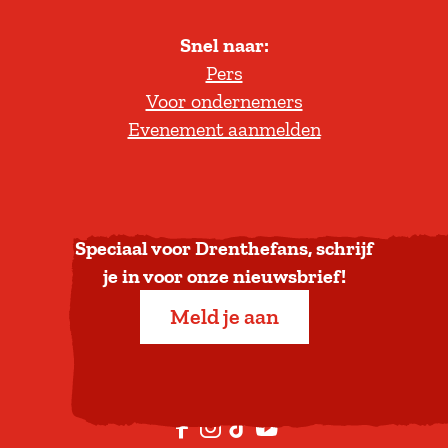
l
Snel naar:
l
Pers
t
Voor ondernemers
e
Evenement aanmelden
r
u
g
n
a
Speciaal voor Drenthefans, schrijf
a
je in voor onze nieuwsbrief!
r
Meld je aan
b
o
v
e
F
I
T
Y
n