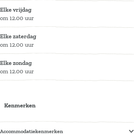
m
f
Elke vrijdag
p
om 12.00 uur
&
S
Elke zaterdag
t
om 12.00 uur
o
o
Elke zondag
f
om 12.00 uur
Kenmerken
Accommodatiekenmerken