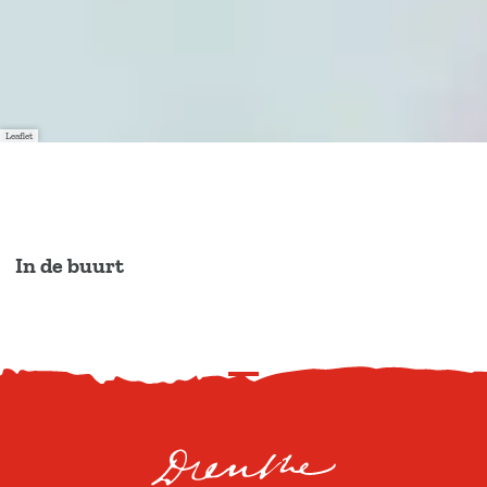
Leaflet
In de buurt
S
c
r
o