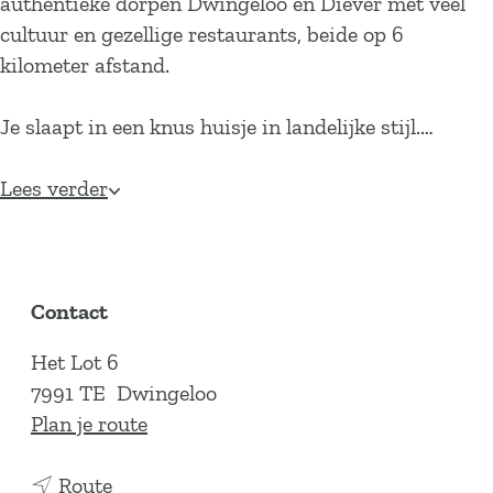
authentieke dorpen Dwingeloo en Diever met veel
cultuur en gezellige restaurants, beide op 6
kilometer afstand.
Je slaapt in een knus huisje in landelijke stijl.…
Lees verder
Contact
Het Lot 6
7991 TE
Dwingeloo
n
Plan je route
a
n
a
Route