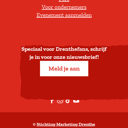
Voor ondernemers
e
Evenement aanmelden
r
u
g
n
a
Speciaal voor Drenthefans, schrijf
a
je in voor onze nieuwsbrief!
r
Meld je aan
b
o
v
e
F
I
T
Y
n
a
n
i
o
c
s
k
u
©
Stichting Marketing Drenthe
e
t
T
t