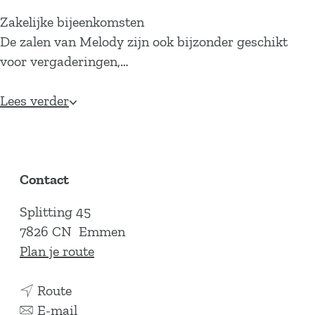
Zakelijke bijeenkomsten
De zalen van Melody zijn ook bijzonder geschikt
voor vergaderingen,…
Lees verder
Contact
Splitting 45
7826 CN
Emmen
n
Plan je route
a
n
a
Route
a
n
r
E-mail