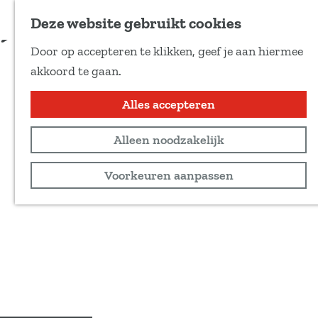
Voeg toe als favoriet
Deze website gebruikt cookies
D
Door op accepteren te klikken, geef je aan hiermee
e
G
akkoord te gaan.
e
a
l
n
Alles accepteren
d
a
e
Alleen noodzakelijk
a
z
r
Voorkeuren aanpassen
e
d
p
e
a
h
g
o
i
m
n
e
a
p