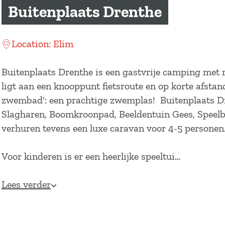
a
Buitenplaats Drenthe
g
e
Location: Elim
Buitenplaats Drenthe is een gastvrije camping met r
ligt aan een knooppunt fietsroute en op korte afst
zwembad': een prachtige zwemplas! Buitenplaats Dr
Slagharen, Boomkroonpad, Beeldentuin Gees, Speelboe
verhuren tevens een luxe caravan voor 4-5 personen
Voor kinderen is er een heerlijke speeltui…
Lees verder