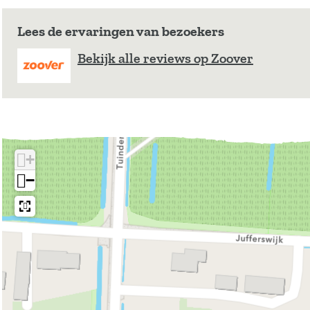
r
Lees de ervaringen van bezoekers
e
n
Bekijk alle reviews op Zoover
t
h
e
+
−