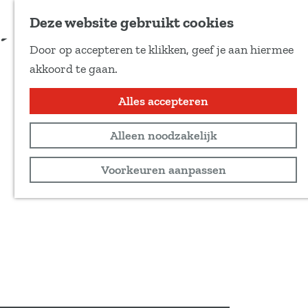
Voeg toe als favoriet
Deze website gebruikt cookies
D
Door op accepteren te klikken, geef je aan hiermee
e
G
akkoord te gaan.
e
a
l
n
Alles accepteren
d
a
e
Alleen noodzakelijk
a
z
r
Voorkeuren aanpassen
e
d
p
e
a
h
g
o
i
m
n
e
a
p