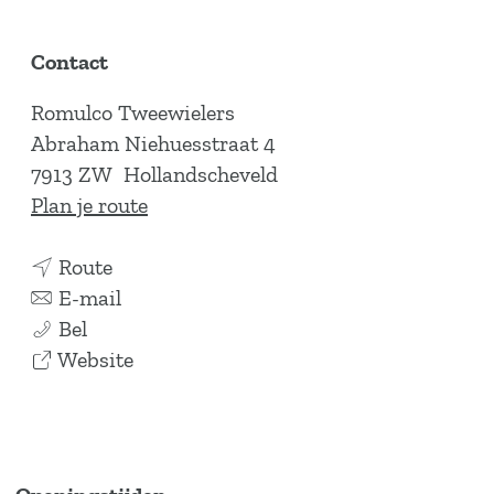
Contact
Romulco Tweewielers
Abraham Niehuesstraat 4
7913 ZW
Hollandscheveld
n
Plan je route
a
n
a
Route
a
n
r
E-mail
R
a
a
R
Bel
o
r
a
v
o
Website
m
R
r
a
m
u
o
R
n
u
l
m
o
R
l
c
u
m
o
c