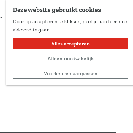
Voeg toe als favoriet
Deze website gebruikt cookies
D
Door op accepteren te klikken, geef je aan hiermee
e
G
akkoord te gaan.
e
a
l
n
Alles accepteren
d
a
e
Alleen noodzakelijk
a
z
r
Voorkeuren aanpassen
e
d
p
e
a
h
g
o
i
m
n
e
a
p