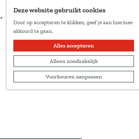
Voeg toe als favoriet
Reserveren
Deze website gebruikt cookies
D
Door op accepteren te klikken, geef je aan hiermee
e
G
akkoord te gaan.
e
a
l
n
Alles accepteren
d
a
e
Alleen noodzakelijk
a
z
r
Voorkeuren aanpassen
e
d
p
e
a
h
g
o
i
m
n
e
a
p