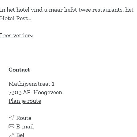
In het hotel vind u maar liefst twee restaurants, het
Hotel-Rest…
Lees verder
Contact
Mathijsenstraat 1
7909 AP
Hoogeveen
n
Plan je route
a
n
a
Route
a
n
r
E-mail
H
a
a
H
Bel