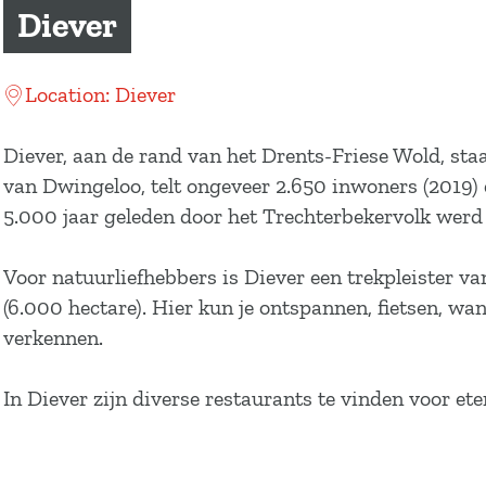
a
Diever
g
e
Location: Diever
Diever, aan de rand van het Drents-Friese Wold, st
van Dwingeloo, telt ongeveer 2.650 inwoners (2019)
5.000 jaar geleden door het Trechterbekervolk werd
Voor natuurliefhebbers is Diever een trekpleister 
(6.000 hectare). Hier kun je ontspannen, fietsen, wa
verkennen.
In Diever zijn diverse restaurants te vinden voor ete