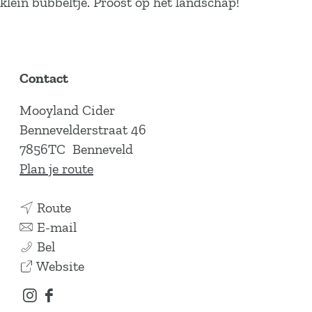
klein bubbeltje. Proost op het landschap!
Contact
Mooyland Cider
Bennevelderstraat 46
7856TC
Benneveld
n
Plan je route
a
n
a
Route
a
n
r
E-mail
M
a
a
M
Bel
o
r
a
v
o
Website
o
M
r
a
o
I
F
y
o
M
n
y