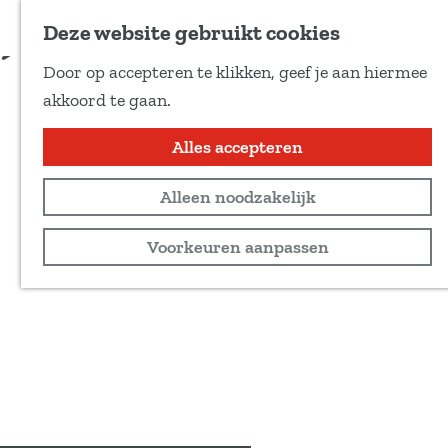
Voeg toe als favoriet
Online bestellen of afhalen bij Mooyland
Deze website gebruikt cookies
D
Door op accepteren te klikken, geef je aan hiermee
e
G
akkoord te gaan.
e
a
l
n
Alles accepteren
d
a
e
Alleen noodzakelijk
a
z
r
Voorkeuren aanpassen
e
d
p
e
a
h
g
o
i
m
n
e
a
p