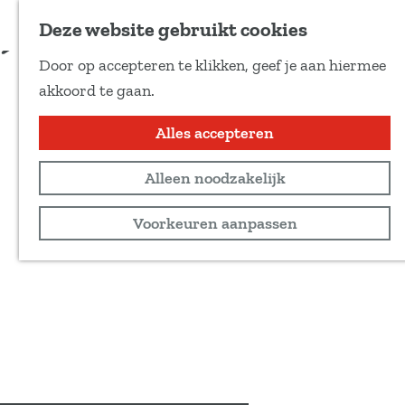
Voeg toe als favoriet
Deze website gebruikt cookies
D
Door op accepteren te klikken, geef je aan hiermee
e
G
akkoord te gaan.
e
a
l
n
Alles accepteren
d
a
e
Alleen noodzakelijk
a
z
r
Voorkeuren aanpassen
e
d
p
e
a
h
g
o
i
m
n
e
a
p