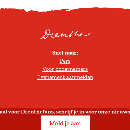
S
c
r
o
l
Snel naar:
l
Pers
t
Voor ondernemers
e
Evenement aanmelden
r
u
g
n
a
aal voor Drenthefans, schrijf je in voor onze nieuws
a
Meld je aan
r