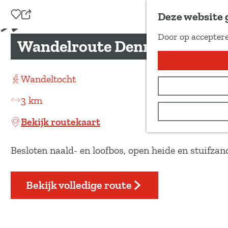
Voeg toe als favoriet
Deze website 
D
Door op acceptere
e
Wandelroute Dennebos
G
e
a
l
n
Wandeltocht
d
a
e
3 km
a
z
r
Bekijk routekaart
e
d
p
e
Besloten naald- en loofbos, open heide en stuifza
a
h
g
o
Bekijk volledige route
i
m
n
e
a
p