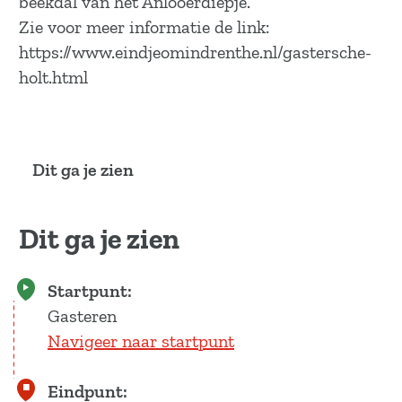
beekdal van het Anlooërdiepje.
a
Zie voor meer informatie de link:
g
https://www.eindjeomindrenthe.nl/gastersche-
e
holt.html
Dit ga je zien
Dit ga je zien
Startpunt:
Gasteren
Navigeer naar startpunt
Eindpunt: