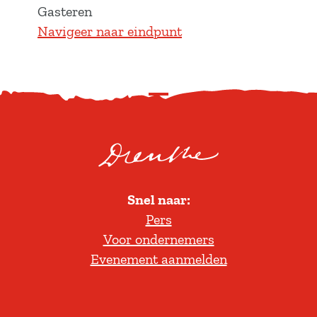
Gasteren
Navigeer naar eindpunt
S
c
r
o
l
Snel naar:
l
Pers
t
Voor ondernemers
e
Evenement aanmelden
r
u
g