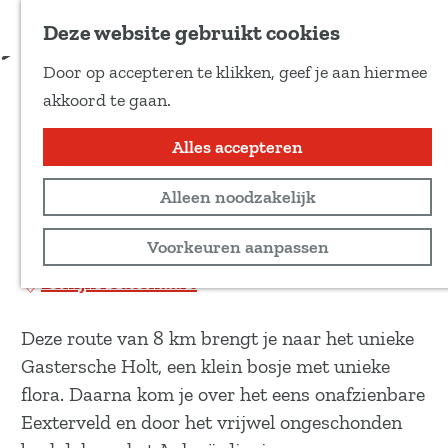
Voeg toe als favoriet
Download route
Deze website gebruikt cookies
D
Door op accepteren te klikken, geef je aan hiermee
e
Gasterse Holt -
G
akkoord te gaan.
e
a
Wandelroute
l
n
Alles accepteren
d
a
e
Wandeltocht
Alleen noodzakelijk
a
z
r
8 km
Voorkeuren aanpassen
e
d
p
Bekijk routekaart
e
a
h
g
Deze route van 8 km brengt je naar het unieke
o
i
Gastersche Holt, een klein bosje met unieke
m
n
flora. Daarna kom je over het eens onafzienbare
e
a
Eexterveld en door het vrijwel ongeschonden
p