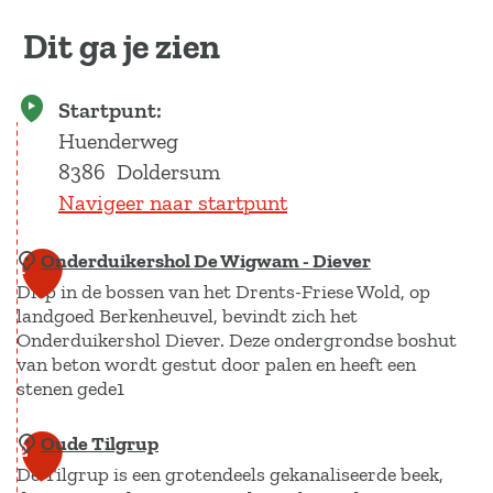
Dit ga je zien
Startpunt:
Huenderweg
8386
Doldersum
Navigeer naar startpunt
Onderduikershol De Wigwam - Diever
1
Diep in de bossen van het Drents-Friese Wold, op
landgoed Berkenheuvel, bevindt zich het
Onderduikershol Diever. Deze ondergrondse boshut
van beton wordt gestut door palen en heeft een
stenen gede1
Oude Tilgrup
O
2
De Tilgrup is een grotendeels gekanaliseerde beek,
n