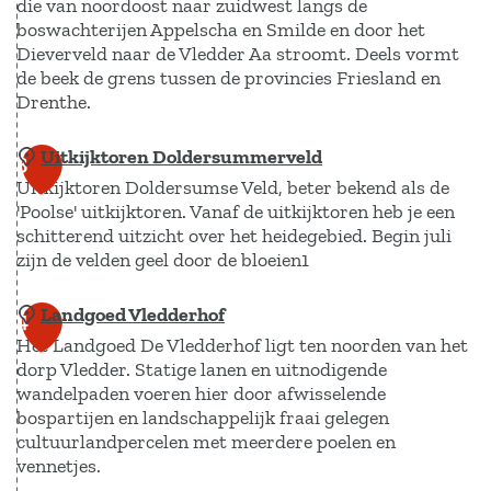
die van noordoost naar zuidwest langs de
d
boswachterijen Appelscha en Smilde en door het
e
Dieverveld naar de Vledder Aa stroomt. Deels vormt
r
de beek de grens tussen de provincies Friesland en
Drenthe.
d
u
Uitkijktoren Doldersummerveld
O
3
i
Uitkijktoren Doldersumse Veld, beter bekend als de
u
k
'Poolse' uitkijktoren. Vanaf de uitkijktoren heb je een
d
e
schitterend uitzicht over het heidegebied. Begin juli
e
r
zijn de velden geel door de bloeien1
T
s
i
Landgoed Vledderhof
U
4
h
l
Het Landgoed De Vledderhof ligt ten noorden van het
i
o
dorp Vledder. Statige lanen en uitnodigende
g
t
l
wandelpaden voeren hier door afwisselende
r
k
D
bospartijen en landschappelijk fraai gelegen
u
i
cultuurlandpercelen met meerdere poelen en
e
p
vennetjes.
j
W