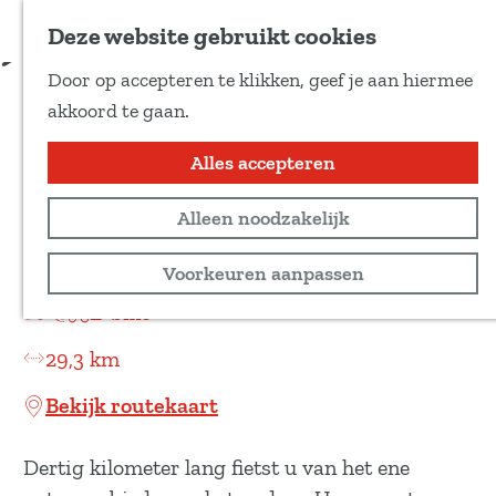
Voeg toe als favoriet
Download route
Deze website gebruikt cookies
D
Door op accepteren te klikken, geef je aan hiermee
e
Fietsroute Het Drents-
G
akkoord te gaan.
e
a
Friese Wold
l
n
Alles accepteren
d
a
e
Recreatief
Alleen noodzakelijk
a
z
r
Offroad/MTB
Voorkeuren aanpassen
e
d
p
E-bike
e
a
h
29,3 km
g
o
i
Bekijk routekaart
m
n
e
a
Dertig kilometer lang fietst u van het ene
p