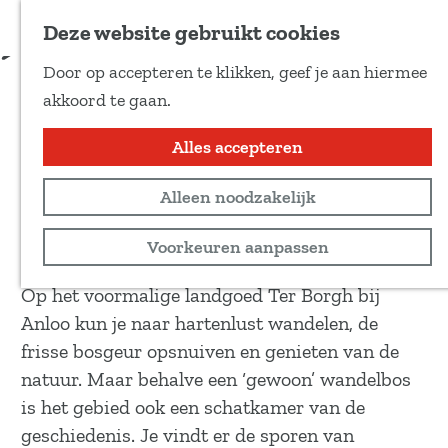
Voeg toe als favoriet
Download route
Deze website gebruikt cookies
D
Door op accepteren te klikken, geef je aan hiermee
e
Wandelroute Evertsbos
G
akkoord te gaan.
e
a
l
n
Alles accepteren
Wandeltocht
d
a
e
5 km
Alleen noodzakelijk
a
z
r
Bekijk routekaart
Voorkeuren aanpassen
e
d
p
e
Op het voormalige landgoed Ter Borgh bij
a
h
Anloo kun je naar hartenlust wandelen, de
g
o
frisse bosgeur opsnuiven en genieten van de
i
m
natuur. Maar behalve een ‘gewoon’ wandelbos
n
e
is het gebied ook een schatkamer van de
a
p
geschiedenis. Je vindt er de sporen van