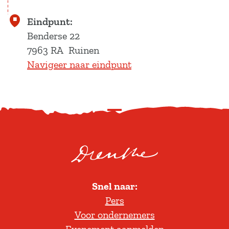
Eindpunt:
Benderse 22
7963 RA
Ruinen
Navigeer naar eindpunt
S
c
r
o
l
Snel naar:
l
Pers
t
Voor ondernemers
e