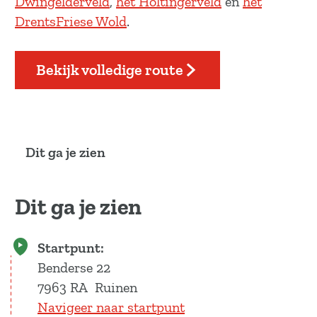
Dwingelderveld
,
het Holtingerveld
en
het
a
DrentsFriese Wold
.
g
e
Bekijk volledige route
Dit ga je zien
Dit ga je zien
Startpunt:
Benderse 22
7963 RA
Ruinen
Navigeer naar startpunt