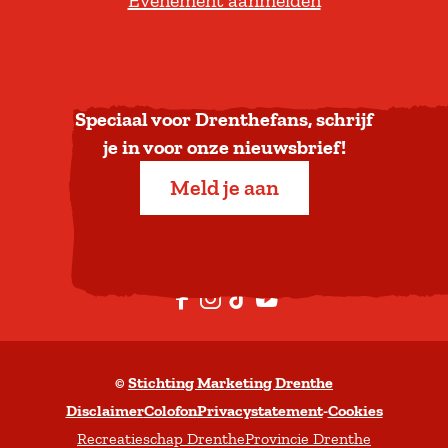
Evenement aanmelden
r
u
g
n
a
Speciaal voor Drenthefans, schrijf
a
je in voor onze nieuwsbrief!
r
Meld je aan
b
o
v
e
F
I
T
Y
n
a
n
i
o
c
s
k
u
©
Stichting Marketing Drenthe
e
t
T
t
Disclaimer
Colofon
Privacystatement
-
Cookies
b
a
o
u
Recreatieschap Drenthe
Provincie Drenthe