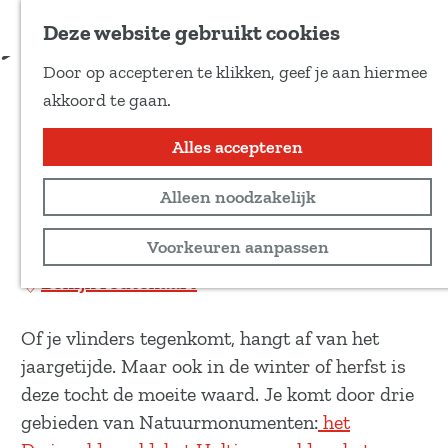
Voeg toe als favoriet
Download route
Deze website gebruikt cookies
D
Door op accepteren te klikken, geef je aan hiermee
e
Fietsroute vlinders in drie
G
akkoord te gaan.
e
a
natuurgebieden in Drenthe
l
n
Alles accepteren
d
a
e
Recreatief
Alleen noodzakelijk
a
z
r
52,6 km
Voorkeuren aanpassen
e
d
p
Bekijk routekaart
e
a
h
g
Of je vlinders tegenkomt, hangt af van het
o
i
jaargetijde. Maar ook in de winter of herfst is
m
n
deze tocht de moeite waard. Je komt door drie
e
a
gebieden van Natuurmonumenten:
het
p