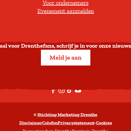
Voor ondernemers
e
Evenement aanmelden
r
u
g
n
a
aal voor Drenthefans, schrijf je in voor onze nieuws
a
Meld je aan
r
b
o
v
F
I
T
Y
e
a
n
i
o
n
c
s
k
u
©
Stichting Marketing Drenthe
e
t
T
t
Disclaimer
Colofon
Privacystatement
-
Cookies
b
a
o
u
Recreatieschap Drenthe
Provincie Drenthe