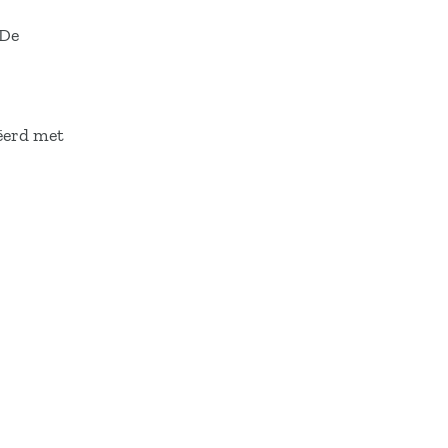
.De
eëerd met