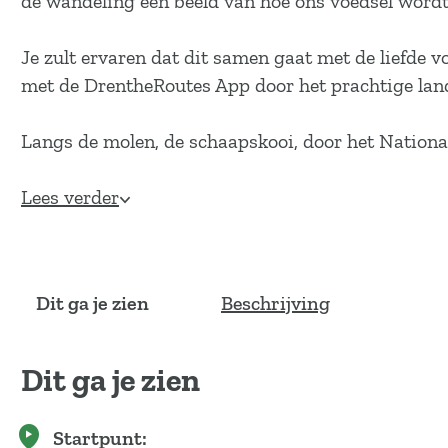
de wandeling een beeld van hoe ons voedsel word
a
g
Je zult ervaren dat dit samen gaat met de liefde v
e
met de DrentheRoutes App door het prachtige lan
Langs de molen, de schaapskooi, door het Nation
Lees verder
Dit ga je zien
Beschrijving
Dit ga je zien
Startpunt: