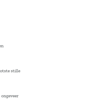
en
tste stille
t ongeveer