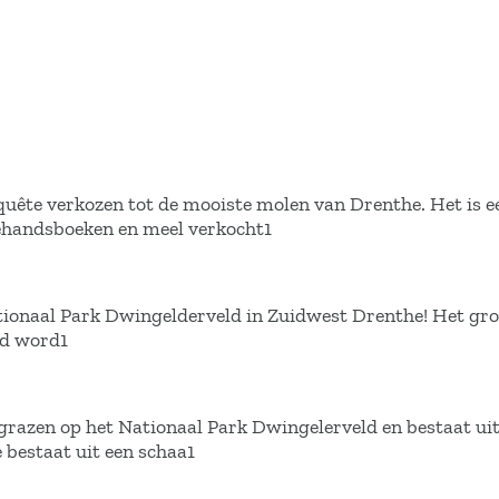
quête verkozen tot de mooiste molen van Drenthe. Het is e
ehandsboeken en meel verkocht1
tionaal Park Dwingelderveld in Zuidwest Drenthe! Het groo
ld word1
grazen op het Nationaal Park Dwingelerveld en bestaat ui
bestaat uit een schaa1