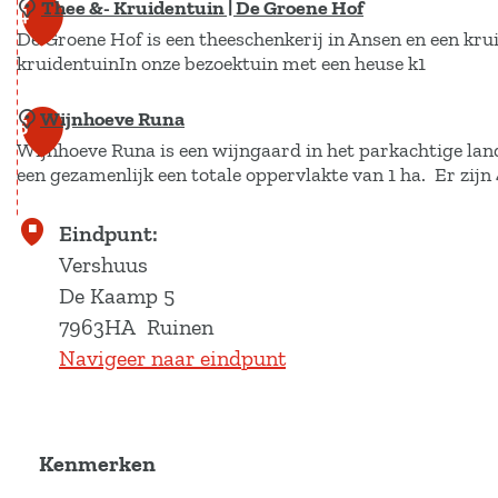
l
Thee &- Kruidentuin | De Groene Hof
S
4
o
e
De Groene Hof is een theeschenkerij in Ansen en een kru
c
n
kruidentuinIn onze bezoektuin met een heuse k1
n
h
a
D
a
a
Wijnhoeve Runa
T
5
e
a
l
Wijnhoeve Runa is een wijngaard in het parkachtige lan
h
Z
p
een gezamenlijk een totale oppervlakte van 1 ha. Er zijn
P
e
a
s
a
e
a
k
W
Eindpunt:
r
&
n
o
i
Vershuus
k
-
d
o
j
De Kaamp 5
D
K
p
i
n
7963HA
Ruinen
w
r
l
R
h
Navigeer naar eindpunt
i
u
a
u
o
n
i
t
i
e
g
d
t
n
v
e
e
Kenmerken
e
e
e
l
n