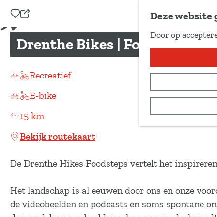
Voeg toe als favoriet
Deze website 
D
Door op acceptere
e
Drenthe Bikes | Foodsteps te f
G
e
a
l
n
Recreatief
d
a
e
E-bike
a
z
r
15 km
e
d
p
Bekijk routekaart
e
a
h
g
De Drenthe Hikes Foodsteps vertelt het inspirer
o
i
m
n
Het landschap is al eeuwen door ons en onze voor
e
a
de videobeelden en podcasts en soms spontane ont
p