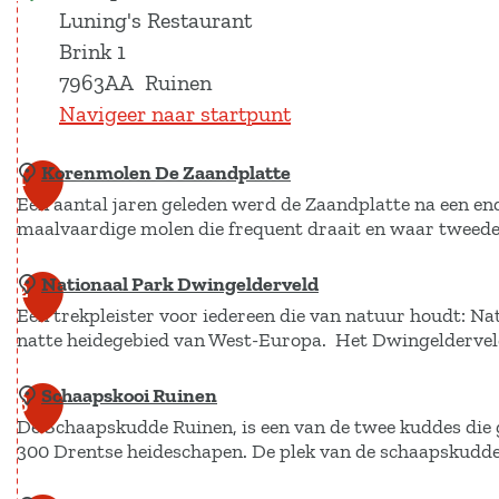
Luning's Restaurant
Brink 1
7963AA
Ruinen
Navigeer naar startpunt
Korenmolen De Zaandplatte
1
Een aantal jaren geleden werd de Zaandplatte na een en
maalvaardige molen die frequent draait en waar tweed
Nationaal Park Dwingelderveld
K
2
Een trekpleister voor iedereen die van natuur houdt: Na
o
natte heidegebied van West-Europa. Het Dwingelderve
r
e
Schaapskooi Ruinen
N
3
n
De Schaapskudde Ruinen, is een van de twee kuddes die 
a
m
300 Drentse heideschapen. De plek van de schaapskudde 
t
o
i