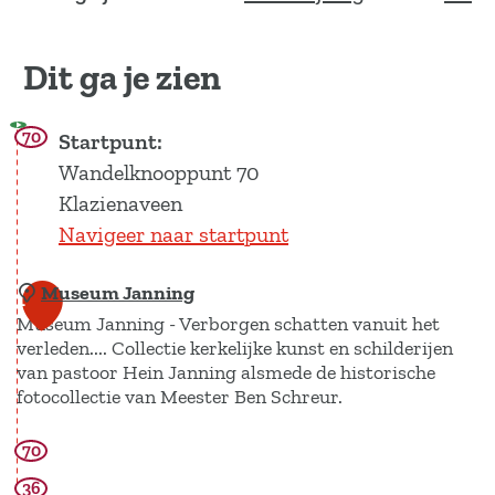
Dit ga je zien
70
Startpunt:
Wandelknooppunt 70
Klazienaveen
Navigeer naar startpunt
Museum Janning
1
Museum Janning - Verborgen schatten vanuit het
verleden.... Collectie kerkelijke kunst en schilderijen
van pastoor Hein Janning alsmede de historische
fotocollectie van Meester Ben Schreur.
70
M
u
36