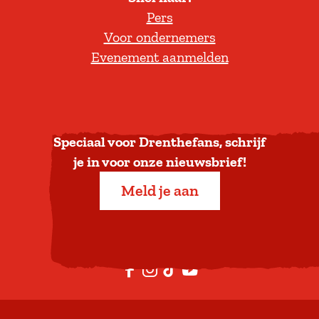
Pers
t
Voor ondernemers
e
Evenement aanmelden
r
u
g
n
a
Speciaal voor Drenthefans, schrijf
a
je in voor onze nieuwsbrief!
r
Meld je aan
b
o
v
e
F
I
T
Y
n
a
n
i
o
c
s
k
u