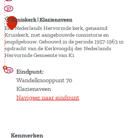
s
37
e
Kruiskerk | Klazienaveen
2
u
Een Nederlands Hervormde kerk, genaamd
m
Kruiskerk, met aangebouwde consistorie en
J
jeugdgebouw. Gebouwd in de periode 1957-1963 in
opdracht van de Kerkvoogdij der Nederlands
a
Hervormde Gemeente van K1
n
n
70
K
Eindpunt:
i
r
Wandelknooppunt 70
n
u
Klazienaveen
g
i
Navigeer naar eindpunt
s
k
e
r
Kenmerken