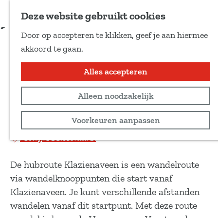
Voeg toe als favoriet
Download route
Deze website gebruikt cookies
D
Door op accepteren te klikken, geef je aan hiermee
e
Hubroute Klazienaveen
G
akkoord te gaan.
e
a
(7KM)
l
n
Alles accepteren
d
a
e
Wandeltocht
Alleen noodzakelijk
a
z
r
6,9 km
Voorkeuren aanpassen
e
d
p
Bekijk routekaart
e
a
h
g
De hubroute Klazienaveen is een wandelroute
o
i
via wandelknooppunten die start vanaf
m
n
Klazienaveen. Je kunt verschillende afstanden
e
a
wandelen vanaf dit startpunt. Met deze route
p