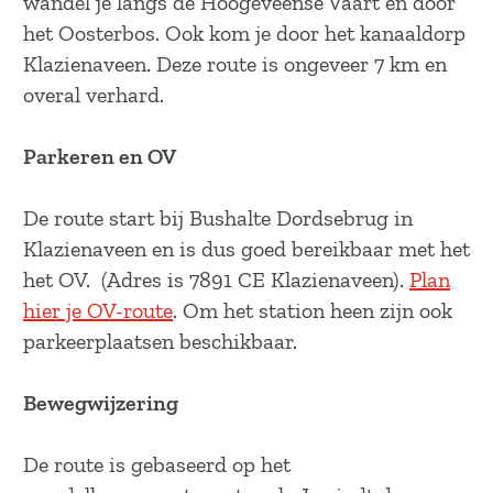
wandel je langs de Hoogeveense Vaart en door
a
het Oosterbos. Ook kom je door het kanaaldorp
g
Klazienaveen. Deze route is ongeveer 7 km en
e
overal verhard.
Parkeren en OV
De route start bij Bushalte Dordsebrug in
Klazienaveen en is dus goed bereikbaar met het
het OV. (Adres is 7891 CE Klazienaveen).
Plan
hier je OV-route
. Om het station heen zijn ook
parkeerplaatsen beschikbaar.
Bewegwijzering
De route is gebaseerd op het