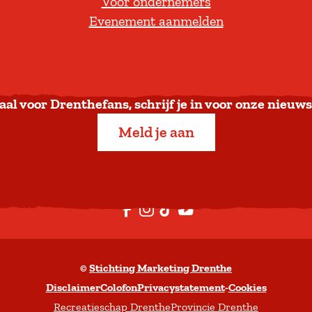
Voor ondernemers
e
Evenement aanmelden
r
u
g
n
a
aal voor Drenthefans, schrijf je in voor onze nieuws
a
Meld je aan
r
b
o
v
F
I
T
Y
e
a
n
i
o
n
c
s
k
u
©
Stichting Marketing Drenthe
e
t
T
t
Disclaimer
Colofon
Privacystatement
-
Cookies
b
a
o
u
Recreatieschap Drenthe
Provincie Drenthe