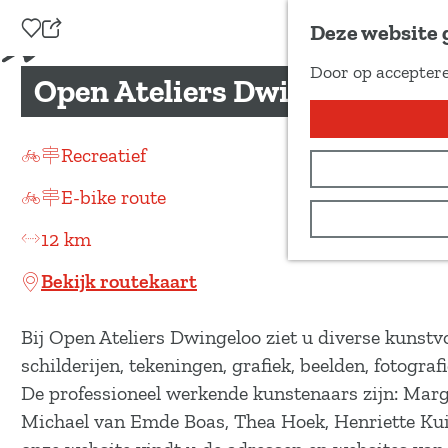
Voeg toe als favoriet
Deze website 
D
Door op acceptere
e
Open Ateliers Dwingeloo
G
e
a
l
n
Recreatief
d
a
e
E-bike route
a
z
r
12 km
e
d
p
Bekijk routekaart
e
a
h
g
Bij Open Ateliers Dwingeloo ziet u diverse kunstv
o
i
schilderijen, tekeningen, grafiek, beelden, fotografi
m
n
De professioneel werkende kunstenaars zijn: Margi
e
a
Michael van Emde Boas, Thea Hoek, Henriette Kui
p