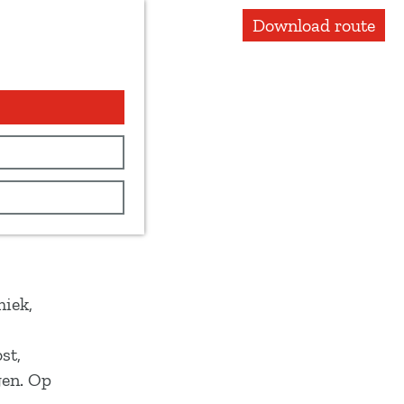
Download route
miek,
st,
gen. Op