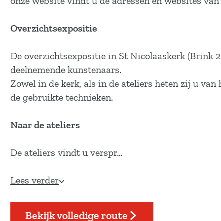
onze website vindt u de adressen en websites van
a
g
Overzichtsexpositie
e
De overzichtsexpositie in St Nicolaaskerk (Brink 2
deelnemende kunstenaars.
Zowel in de kerk, als in de ateliers heten zij u v
de gebruikte technieken.
Naar de ateliers
De ateliers vindt u verspr…
Lees verder
Bekijk volledige route